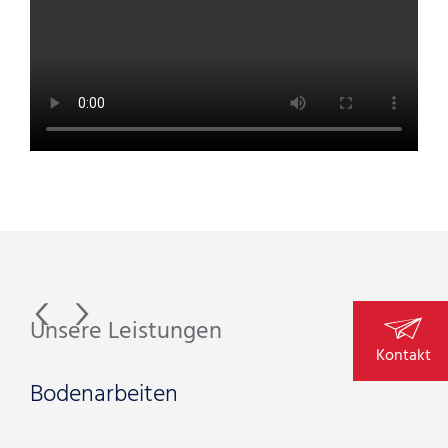
Unsere Leistungen
Un
Kontakt
Bodenarbeiten
Fl